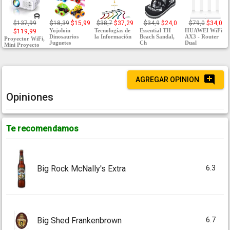
$137,99
$18,39
$15,99
$38,7
$37,29
$34,9
$24,0
$79,0
$34,0
Yojoloin
Tecnologías de
Essential TH
HUAWEI WiFi
$119,99
Dinosaurios
la Información
Beach Sandal,
AX3 - Router
Proyector WiFi,
Juguetes
Ch
Dual
Mini Proyecto
AGREGAR OPINION
Opiniones
Te recomendamos
6.3
Big Rock McNally's Extra
6.7
Big Shed Frankenbrown