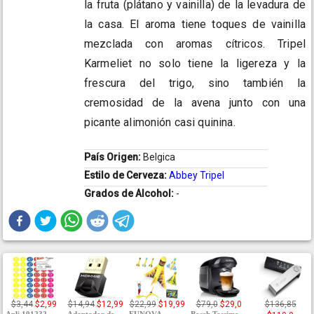
la fruta (plátano y vainilla) de la levadura de
la casa. El aroma tiene toques de vainilla
mezclada con aromas cítricos. Tripel
Karmeliet no solo tiene la ligereza y la
frescura del trigo, sino también la
cremosidad de la avena junto con una
picante alimonión casi quinina.
País Origen:
Belgica
Estilo de Cerveza:
Abbey Tripel
Grados de Alcohol:
-
$3,44
$2,99
$14,94
$12,99
$22,99
$19,99
$79,0
$29,0
$136,85
Apli 101232
Adaptador de
FUNOVA
Bosch Tassimo