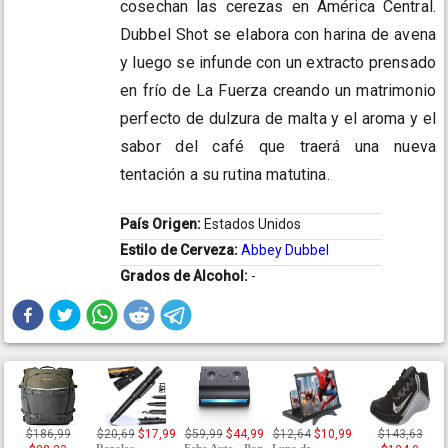
cosechan las cerezas en América Central.
Dubbel Shot se elabora con harina de avena
y luego se infunde con un extracto prensado
en frío de La Fuerza creando un matrimonio
perfecto de dulzura de malta y el aroma y el
sabor del café que traerá una nueva
tentación a su rutina matutina.
País Origen:
Estados Unidos
Estilo de Cerveza:
Abbey Dubbel
Grados de Alcohol:
-
$186,99
$20,69
$17,99
$59,99
$44,99
$12,64
$10,99
$143,63
Regalos
Echo Auto - Pon
Lupa de