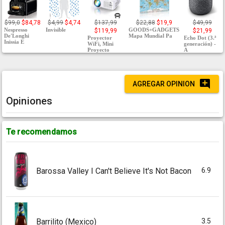
$99,0
$84,78
$4,99
$4,74
$137,99
$22,88
$19,9
$49,99
Nespresso
Invisible
GOODS+GADGETS
$119,99
$21,99
De'Longhi
Mapa Mundial Pa
Proyector
Echo Dot (3.ª
Inissia E
WiFi, Mini
generación) -
Proyecto
A
AGREGAR OPINION
Opiniones
Te recomendamos
6.9
Barossa Valley I Can't Believe It's Not Bacon
3.5
Barrilito (Mexico)