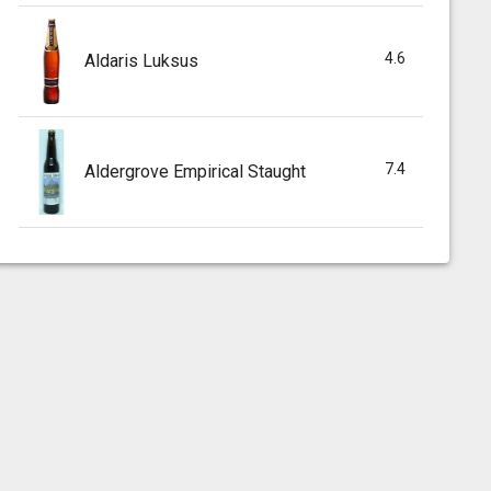
4.6
Aldaris Luksus
7.4
Aldergrove Empirical Staught