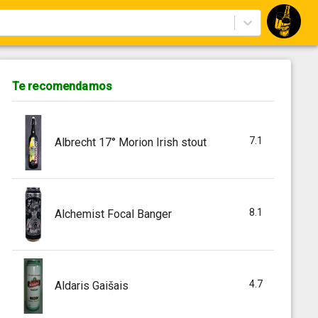
Te recomendamos
7.1
Albrecht 17° Morion Irish stout
8.1
Alchemist Focal Banger
4.7
Aldaris Gaišais