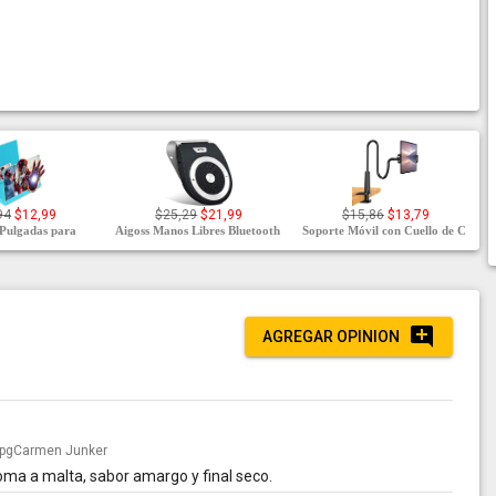
94
$12,99
$25,29
$21,99
$15,86
$13,79
Pulgadas para
Aigoss Manos Libres Bluetooth
Soporte Móvil con Cuello de C
AGREGAR OPINION
Carmen Junker
oma a malta, sabor amargo y final seco.