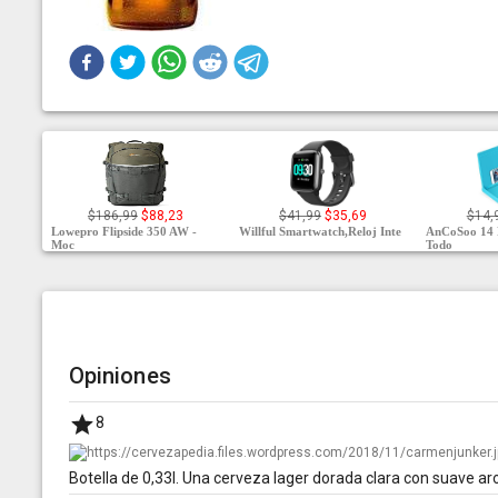
$186,99
$88,23
$41,99
$35,69
$14,
Lowepro Flipside 350 AW -
Willful Smartwatch,Reloj Inte
AnCoSoo 14 
Moc
Todo
Opiniones
8
Botella de 0,33l. Una cerveza lager dorada clara con suave ar