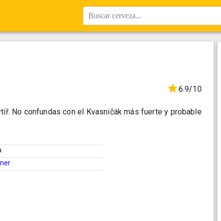
Buscar cerveza...
6.9/10
Rytíř. No confundas con el Kvasničák más fuerte y probable
a
sner