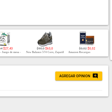
54
$27,43
$90,0
$63,0
$0,02
$0,02
Juego de mesa -
New Balance 574 Core, Zapatil
Amazon Recargas
AGREGAR OPINION