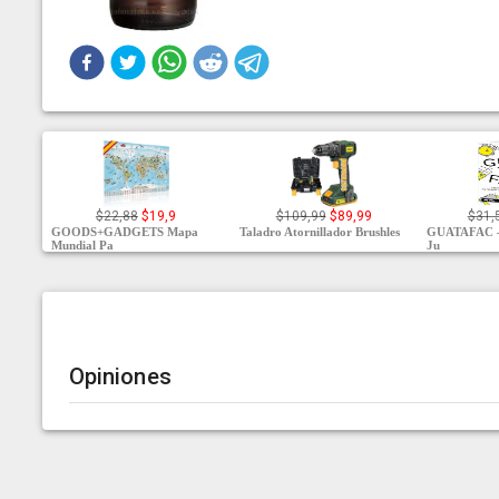
$22,88
$19,9
$109,99
$89,99
$31,
GOODS+GADGETS Mapa
Taladro Atornillador Brushles
GUATAFAC – 
Mundial Pa
Ju
Opiniones