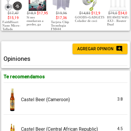
$17,47
$18,9
$17,95
$19,96
$14,83
$12,9
$79,0
$34,0
Si nos
GOODS+GADGETS
HUAWEI WiFi
$15,19
$17,36
enseñaran a
Colador de coci
AX3 - Router
FaithHeart
Tarjeta Chip
perder, ga
Dual
Nano Micro-
Tecnologia
Tallado
FM444
AGREGAR OPINION
Opiniones
Te recomendamos
3.8
Castel Beer (Cameroon)
4.5
Castel Beer (Central African Republic)