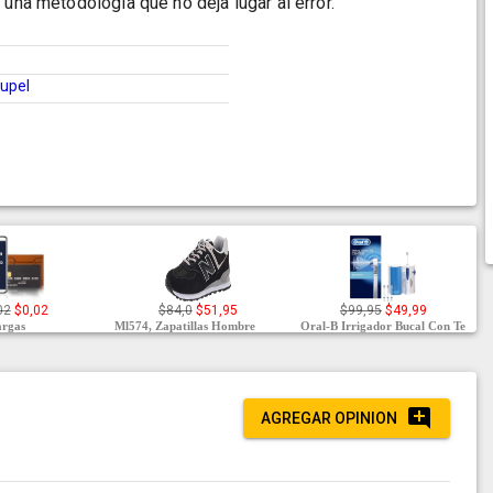
 una metodología que no deja lugar al error.
upel
02
$0,02
$84,0
$51,95
$99,95
$49,99
rgas
Ml574, Zapatillas Hombre
Oral-B Irrigador Bucal Con Te
AGREGAR OPINION