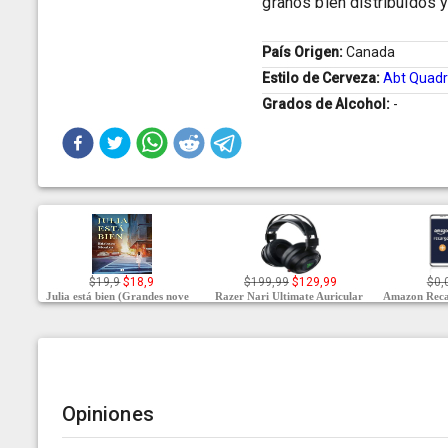
granos bien distribuidos y
País Origen:
Canada
Estilo de Cerveza:
Abt Quadr
Grados de Alcohol:
-
$19,9
$18,9
$199,99
$129,99
$0,
Julia está bien (Grandes nove
Razer Nari Ultimate Auricular
Amazon Reca
Opiniones