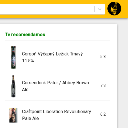
Te recomendamos
Corgoň Výčapný Ležiak Tmavý
5.8
11.5%
Corsendonk Pater / Abbey Brown
7.3
Ale
Craftpoint Liberation Revolutionary
6.2
Pale Ale