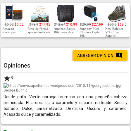
$0,02
$0,02
$18,9
$17,95
$12,64
$10,99
$29,99
$27,99
$90,0
$63,0
Amazon
Vive de forma
Amazon Basics -
Supoggy Mini
New Balance
Recargas
que te duela ma
Riñonera de v
Cámara Espía
574 Core,
108
Zapatil
AGREGAR OPINION
Opiniones
8
George Buhnici
Desde grifo. Vierte naranja brumosa con una pequeña cabeza
bronceada. El aroma es a caramelo y oscuro malteado. Seco y
tostado. Dulce, caramelizado. Dextrosa. Oscuro y caramelo.
Acabado dulce y caramelizado.