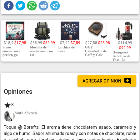
$18,9
$17,95
$68,99
$59,99
$7,99
$7,59
$27,58
$23,98
$114,99
Si nos
Mochila de
La chica de
GGF
$99,99
enseñaran a
senderismo con
nieve
Calentador de
Homgeeek
perder, ga
est
Café y Cale
Batidora de
Vaso, Li
AGREGAR OPINION
Opiniones
8
Maťa Křivová
Toque @ Borefts. El aroma tiene chocolatem asado, caramelo y
algo de humo. Sabor ahumado roasty con notas de chocolate, roble
y alcohol, pero también dulce y bien redondeado. Excelente