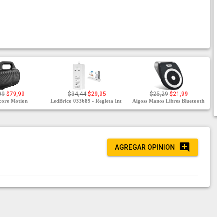
99
$79,99
$34,44
$29,95
$25,29
$21,99
core Motion
LedBrico 033689 - Regleta Int
Aigoss Manos Libres Bluetooth
AGREGAR OPINION