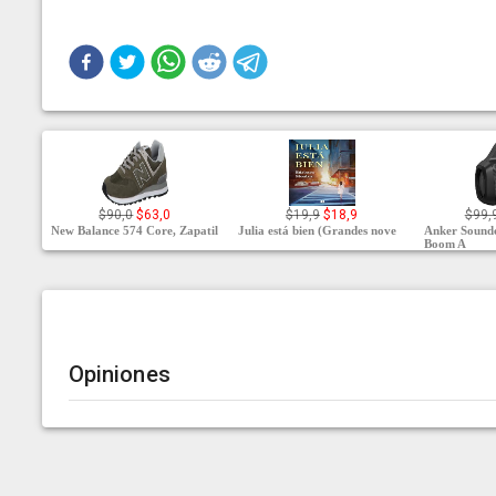
$90,0
$63,0
$19,9
$18,9
$99,
New Balance 574 Core, Zapatil
Julia está bien (Grandes nove
Anker Sound
Boom A
Opiniones