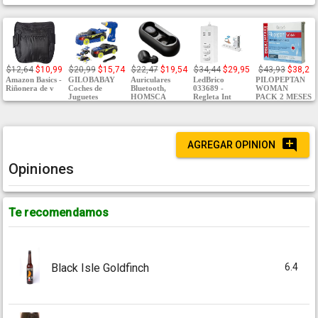
$12,64
$10,99
$20,99
$15,74
$22,47
$19,54
$34,44
$29,95
$43,93
$38,2
Amazon Basics -
GILOBABAY
Auriculares
LedBrico
PILOPEPTAN
Riñonera de v
Coches de
Bluetooth,
033689 -
WOMAN
Juguetes
HOMSCA
Regleta Int
PACK 2 MESES
AGREGAR OPINION
Opiniones
Te recomendamos
6.4
Black Isle Goldfinch