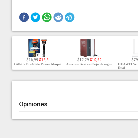
$16,99
$16,5
$12,29
$10,69
$79
Gillette ProGlide Power Maqui
Amazon Basics - Caja de segur
HUAWEI WiFi
Dual
Opiniones