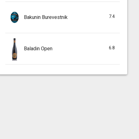
7.4
Bakunin Burevestnik
6.8
Baladin Open