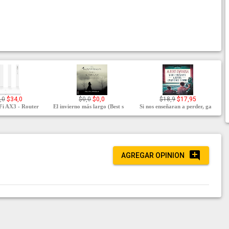
,0
$34,0
$0,0
$0,0
$18,9
$17,95
 AX3 - Router
El invierno más largo (Best s
Si nos enseñaran a perder, ga
AGREGAR OPINION