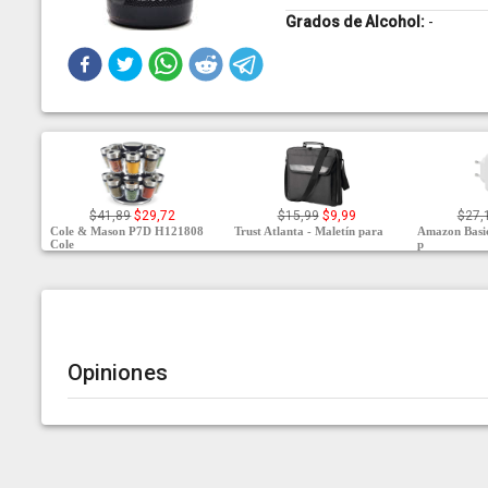
Grados de Alcohol:
-
$41,89
$29,72
$15,99
$9,99
$27,
Cole & Mason P7D H121808
Trust Atlanta - Maletín para
Amazon Basic
Cole
p
Opiniones