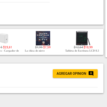
15
$23,61
$7,99
$7,59
$12,64
$10,99
s - Cargador de
La chica de nieve
Tableta de Escritura LCD 8.5
AGREGAR OPINION