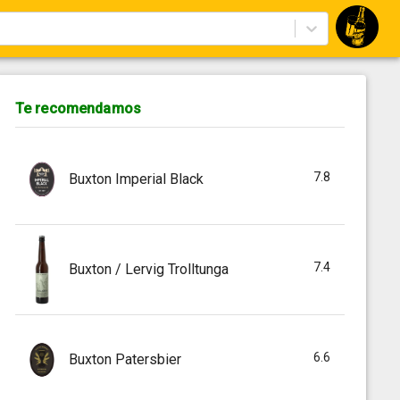
Te recomendamos
7.8
Buxton Imperial Black
7.4
Buxton / Lervig Trolltunga
6.6
Buxton Patersbier