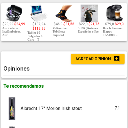
$29,99
$24,99
$137,94
$46,0
$31,58
$22,9
$21,75
$79,0
$29,0
Auriculares
Voltactive
SIRA (Autores
Bosch Tassimo
$119,95
Inalámbricos,
Tobillera
Españoles e Ibe
Happy
Tablet 10
Aur
Izquierd
TAS1002 -
Pulgadas 8
Core - T
AGREGAR OPINION
Opiniones
Te recomendamos
7.1
Albrecht 17° Morion Irish stout