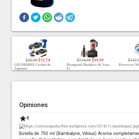
$20,99
$15,74
$114,99
$99,99
$137,
GILOBABAY Coches de
Homgeeek Batidora de Vaso,
Proyector Wi
Juguetes
Li
Opiniones
8
Botella de 750 ml (Bambalyne, Vilnius) Aroma completamen