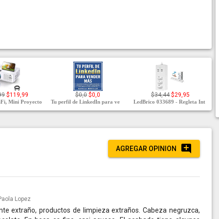
99
$119,99
$0,0
$0,0
$34,44
$29,95
Fi, Mini Proyecto
Tu perfil de LinkedIn para ve
LedBrico 033689 - Regleta Int
AGREGAR OPINION
Paola Lopez
te extraño, productos de limpieza extraños. Cabeza negruzca,