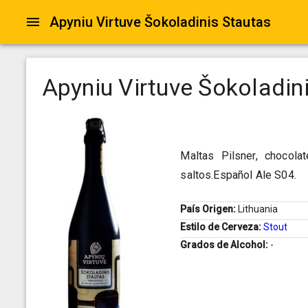
Apyniu Virtuve Šokoladinis Stautas
Apyniu Virtuve Šokoladin
Maltas Pilsner, chocola
saltos.Español Ale S04.
País Origen:
Lithuania
Estilo de Cerveza:
Stout
Grados de Alcohol:
-