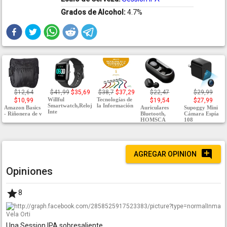
Grados de Alcohol:
4.7%
$12,64
$41,99
$35,69
$38,7
$37,29
$22,47
$29,99
Willful
Tecnologías de
$10,99
$19,54
$27,99
Smartwatch,Reloj
la Información
Amazon Basics
Auriculares
Supoggy Mini
Inte
- Riñonera de v
Bluetooth,
Cámara Espía
HOMSCA
108
AGREGAR OPINION
Opiniones
8
Inma
Vela Orti
Una Session IPA sobresaliente