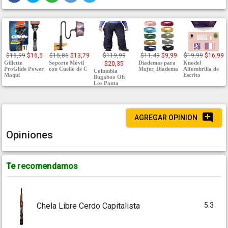
$16,99
$16,5
$15,86
$13,79
$119,99
$11,49
$9,99
$19,99
$16,99
Gillette
Soporte Móvil
Diademas para
Knodel
$20,35
ProGlide Power
con Cuello de C
Mujer, Diadema
Alfombrilla de
Columbia
Maqui
Escrito
Bugaboo Oh
Los Panta
AGREGAR OPINION
Opiniones
Te recomendamos
5.3
Chela Libre Cerdo Capitalista