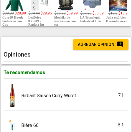
$39,99
$28,98
$34,44
$29,95
$68,99
$59,99
$37,25
$35,39
$19,9
$18,9
Core18 Hoody
LedBrico
Mochila de
LA Tecnologia
Julia está bien
Sudadera con
033689 -
senderismo con
Industrial 1 Ba
(Grandes nove
Cap
Regleta Int
est
AGREGAR OPINION
Opiniones
Te recomendamos
7.1
Birbant Saison Curry Wurst
5.1
Bière 66