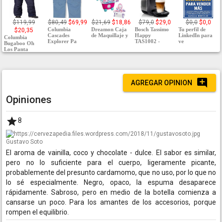
$119,99
$80,49
$69,99
$21,69
$18,86
$79,0
$29,0
$0,0
$0,0
Columbia
Dreamon Caja
Bosch Tassimo
Tu perfil de
$20,35
Cascades
de Maquillaje y
Happy
LinkedIn para
Columbia
Explorer Pa
TAS1002 -
ve
Bugaboo Oh
Los Panta
AGREGAR OPINION
Opiniones
8
Gustavo Soto
El aroma de vainilla, coco y chocolate - dulce. El sabor es similar,
pero no lo suficiente para el cuerpo, ligeramente picante,
probablemente del presunto cardamomo, que no uso, por lo que no
lo sé especialmente. Negro, opaco, la espuma desaparece
rápidamente. Sabroso, pero en medio de la botella comienza a
cansarse un poco. Para los amantes de los accesorios, porque
rompen el equilibrio.