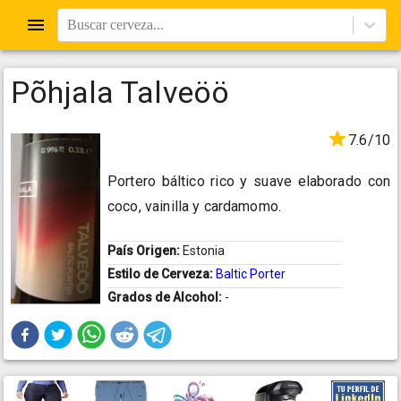
Buscar cerveza...
Põhjala Talveöö
7.6/10
Portero báltico rico y suave elaborado con
coco, vainilla y cardamomo.
País Origen:
Estonia
Estilo de Cerveza:
Baltic Porter
Grados de Alcohol:
-