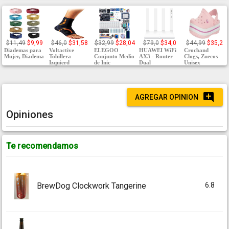
$11,49
$9,99
$46,0
$31,58
$32,99
$28,04
$79,0
$34,0
$44,99
$35,2
Diademas para
Voltactive
ELEGOO
HUAWEI WiFi
Crocband
Mujer, Diadema
Tobillera
Conjunto Medio
AX3 - Router
Clogs, Zuecos
Izquierd
de Inic
Dual
Unisex
AGREGAR OPINION
Opiniones
Te recomendamos
6.8
BrewDog Clockwork Tangerine