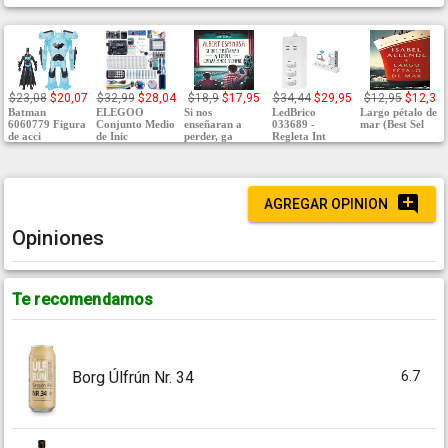
$23,08
$20,07
$32,99
$28,04
$18,9
$17,95
$34,44
$29,95
$12,95
$12,3
Batman
ELEGOO
Si nos
LedBrico
Largo pétalo de
6060779 Figura
Conjunto Medio
enseñaran a
033689 -
mar (Best Sel
de acci
de Inic
perder, ga
Regleta Int
AGREGAR OPINION
Opiniones
Te recomendamos
6.7
Borg Úlfrún Nr. 34