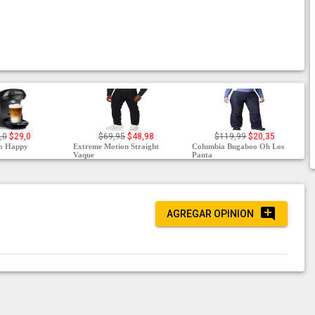
,0
$29,0
$69,95
$48,98
$119,99
$20,35
mo Happy
Extreme Motion Straight
Columbia Bugaboo Oh Los
Vaque
Panta
AGREGAR OPINION