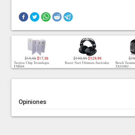
$19,96
$17,36
$199,99
$129,99
$79
Tarjeta Chip Tecnologia
Razer Nari Ultimate Auricular
Bosch Tassi
FM444
TAS1002 -
Opiniones