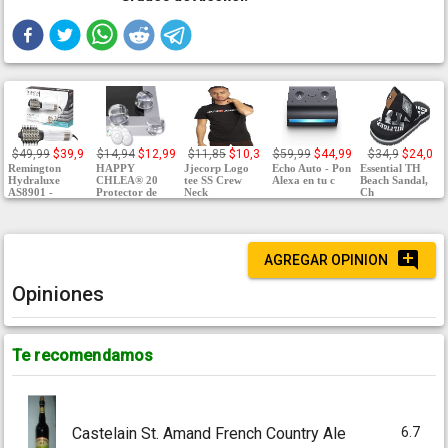
$49,99
$39,9
$14,94
$12,99
$11,85
$10,3
$59,99
$44,99
$34,9
$24,0
Remington
HAPPY
Jjecorp Logo
Echo Auto - Pon
Essential TH
Hydraluxe
CHLEA® 20
tee SS Crew
Alexa en tu c
Beach Sandal,
AS8901 -
Protector de
Neck
Ch
AGREGAR OPINION
Opiniones
Te recomendamos
6.7
Castelain St. Amand French Country Ale