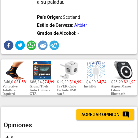
a su paladar.
País Origen:
Scotland
Estilo de Cerveza:
Altbier
Grados de Alcohol:
-
$46,0
$31,58
$86,24
$74,99
$19,99
$16,99
$4,99
$4,74
$25,29
$21,99
Voltactive
Grand Theft
JSVER Cube
Invisible
Aigoss Manos
Tobillera
Auto Online -
Enchufe USB
Libres
Izquierd
GTA
con 3
Bluetooth
AGREGAR OPINION
Opiniones
8