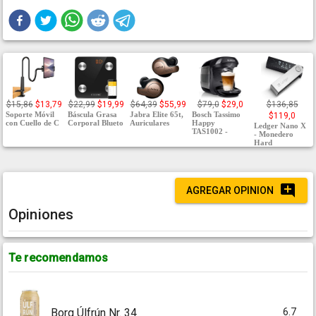
$15,86
$13,79
$22,99
$19,99
$64,39
$55,99
$79,0
$29,0
$136,85
Soporte Móvil
Báscula Grasa
Jabra Elite 65t,
Bosch Tassimo
$119,0
con Cuello de C
Corporal Blueto
Auriculares
Happy
Ledger Nano X
TAS1002 -
- Monedero
Hard
AGREGAR OPINION
Opiniones
Te recomendamos
6.7
Borg Úlfrún Nr. 34