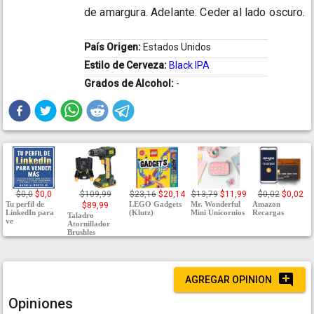
de amargura. Adelante. Ceder al lado oscuro.
País Origen:
Estados Unidos
Estilo de Cerveza:
Black IPA
Grados de Alcohol:
-
$0,0
$0,0
$109,99
$23,16
$20,14
$13,79
$11,99
$0,02
$0,02
Tu perfil de
LEGO Gadgets
Mr. Wonderful
Amazon
$89,99
LinkedIn para
(Klutz)
Mini Unicornios
Recargas
Taladro
ve
Atornillador
Brushles
AGREGAR OPINION
Opiniones