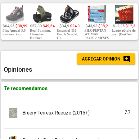
$64,95
$38,99
$57,09
$49,64
$34,9
$24,0
$43,93
$38,2
$12,95
$12,3
Flex Appeal 3.0-
Reef Fanning,
Essential TH
PILOPEPTAN
Largo pétalo de
insiders, Zap
Chanclas
Beach Sandal,
WOMAN
mar (Best Sel
Hombre
Ch
PACK 2 MESES
AGREGAR OPINION
Opiniones
Te recomendamos
7.7
Bruery Terreux Rueuze (2015+)