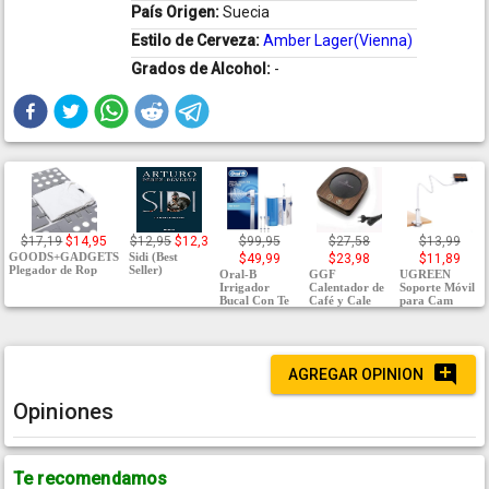
País Origen:
Suecia
Estilo de Cerveza:
Amber Lager(Vienna)
Grados de Alcohol:
-
$17,19
$14,95
$12,95
$12,3
$99,95
$27,58
$13,99
GOODS+GADGETS
Sidi (Best
$49,99
$23,98
$11,89
Plegador de Rop
Seller)
Oral-B
GGF
UGREEN
Irrigador
Calentador de
Soporte Móvil
Bucal Con Te
Café y Cale
para Cam
AGREGAR OPINION
Opiniones
Te recomendamos