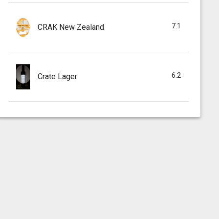
7.1
CRAK New Zealand
6.2
Crate Lager