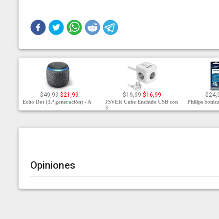
$49,99
$21,99
$19,99
$16,99
$24,
Echo Dot (3.ª generación) - A
JSVER Cube Enchufe USB con
Philips Soni
3
Opiniones