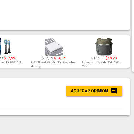
99
$17,99
$17,19
$14,95
$186,99
$88,23
care HX9042/33 -
GOODS+GADGETS Plegador
Lowepro Flipside 350 AW -
de Rop
Moc
AGREGAR OPINION