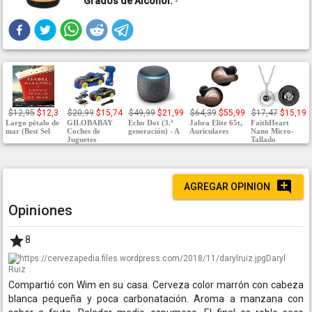
Grados de Alcohol:
-
$12,95
$12,3
$20,99
$15,74
$49,99
$21,99
$64,39
$55,99
$17,47
$15,19
Largo pétalo de
GILOBABAY
Echo Dot (3.ª
Jabra Elite 65t,
FaithHeart
mar (Best Sel
Coches de
generación) - A
Auriculares
Nano Micro-
Juguetes
Tallado
AGREGAR OPINION
Opiniones
8
Daryl
Ruiz
Compartió con Wim en su casa. Cerveza color marrón con cabeza
blanca pequeña y poca carbonatación. Aroma a manzana con