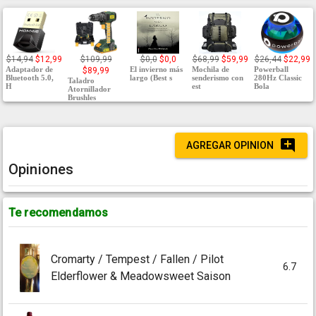
$14,94
$12,99
$109,99
$0,0
$0,0
$68,99
$59,99
$26,44
$22,99
Adaptador de
El invierno más
Mochila de
Powerball
$89,99
Bluetooth 5.0,
largo (Best s
senderismo con
280Hz Classic
Taladro
H
est
Bola
Atornillador
Brushles
AGREGAR OPINION
Opiniones
Te recomendamos
Cromarty / Tempest / Fallen / Pilot
6.7
Elderflower & Meadowsweet Saison