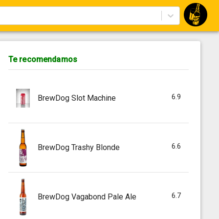
Te recomendamos
6.9
BrewDog Slot Machine
6.6
BrewDog Trashy Blonde
6.7
BrewDog Vagabond Pale Ale