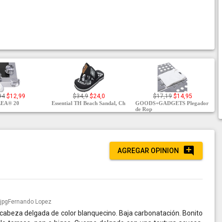
94
$12,99
$34,9
$24,0
$17,19
$14,95
EA® 20
Essential TH Beach Sandal, Ch
GOODS+GADGETS Plegador
de Rop
AGREGAR OPINION
Fernando Lopez
 cabeza delgada de color blanquecino. Baja carbonatación. Bonito