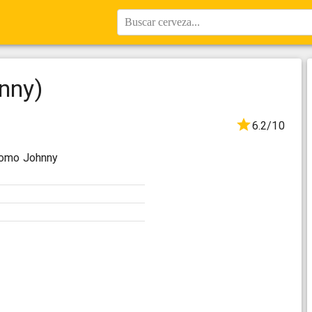
Buscar cerveza...
hnny)
6.2/10
como Johnny