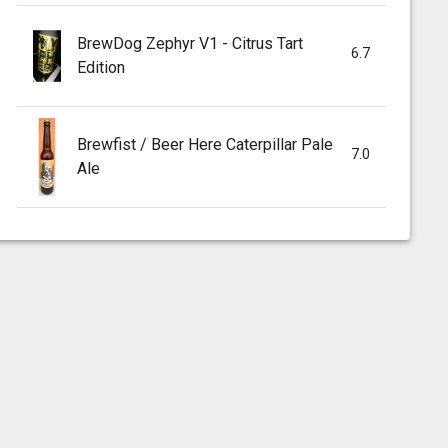
BrewDog Zephyr V1 - Citrus Tart
6.7
Edition
Brewfist / Beer Here Caterpillar Pale
7.0
Ale