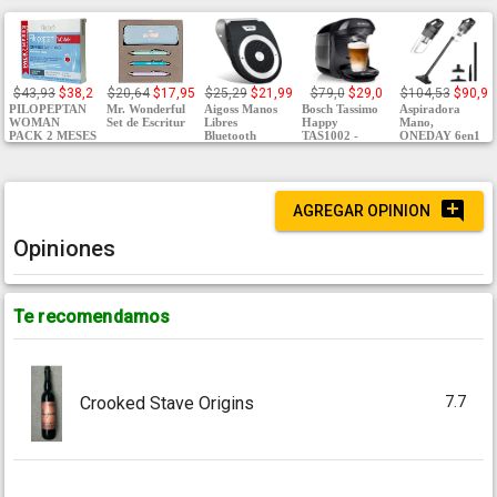
$43,93
$38,2
$20,64
$17,95
$25,29
$21,99
$79,0
$29,0
$104,53
$90,9
PILOPEPTAN
Mr. Wonderful
Aigoss Manos
Bosch Tassimo
Aspiradora
WOMAN
Set de Escritur
Libres
Happy
Mano,
PACK 2 MESES
Bluetooth
TAS1002 -
ONEDAY 6en1
AGREGAR OPINION
Opiniones
Te recomendamos
7.7
Crooked Stave Origins