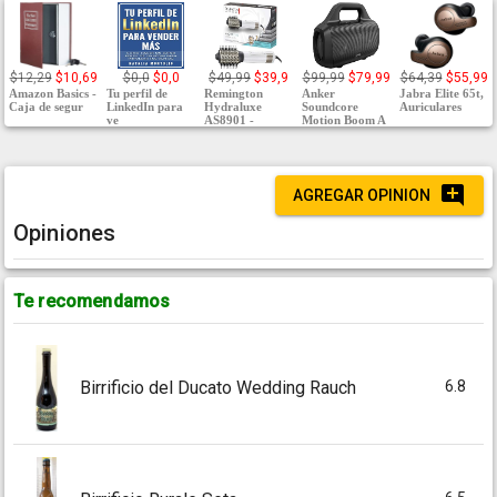
$12,29
$10,69
$0,0
$0,0
$49,99
$39,9
$99,99
$79,99
$64,39
$55,99
Amazon Basics -
Tu perfil de
Remington
Anker
Jabra Elite 65t,
Caja de segur
LinkedIn para
Hydraluxe
Soundcore
Auriculares
ve
AS8901 -
Motion Boom A
AGREGAR OPINION
Opiniones
Te recomendamos
6.8
Birrificio del Ducato Wedding Rauch