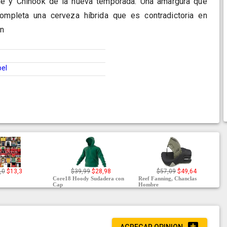
e y Chinook de la nueva temporada. Una amargura que
mpleta una cerveza híbrida que es contradictoria en
an
pel
,0
$13,3
$39,99
$28,98
$57,09
$49,64
Core18 Hoody Sudadera con
Reef Fanning, Chanclas
Cap
Hombre
AGREGAR OPINION