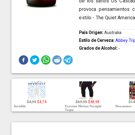
de los saltos US Cascad
provoca pensamientos co
estilo - The Quiet Americ
País Origen:
Australia
Estilo de Cerveza:
Abbey Tri
Grados de Alcohol:
-
$4,99
$4,74
$69,95
$48,98
$14
Invisible
Extreme Motion Straight
Descuentos
Vaque