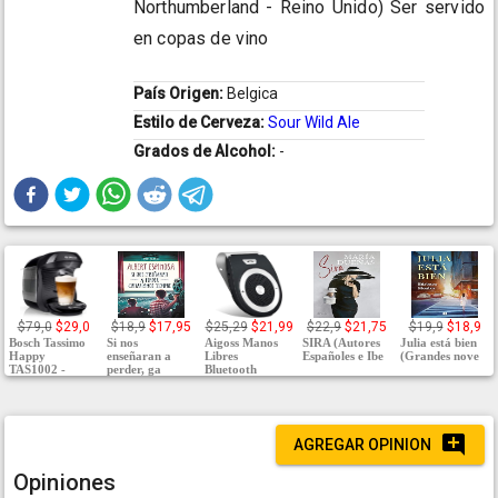
Northumberland - Reino Unido) Ser servido
en copas de vino
País Origen:
Belgica
Estilo de Cerveza:
Sour Wild Ale
Grados de Alcohol:
-
$79,0
$29,0
$18,9
$17,95
$25,29
$21,99
$22,9
$21,75
$19,9
$18,9
Bosch Tassimo
Si nos
Aigoss Manos
SIRA (Autores
Julia está bien
Happy
enseñaran a
Libres
Españoles e Ibe
(Grandes nove
TAS1002 -
perder, ga
Bluetooth
AGREGAR OPINION
Opiniones