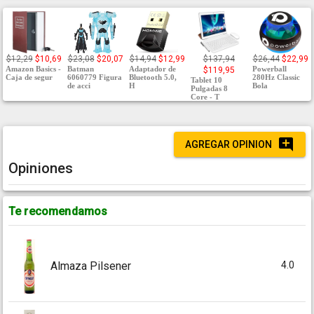
$12,29
$10,69
$23,08
$20,07
$14,94
$12,99
$137,94
$26,44
$22,99
Amazon Basics -
Batman
Adaptador de
Powerball
$119,95
Caja de segur
6060779 Figura
Bluetooth 5.0,
280Hz Classic
Tablet 10
de acci
H
Bola
Pulgadas 8
Core - T
AGREGAR OPINION
Opiniones
Te recomendamos
4.0
Almaza Pilsener