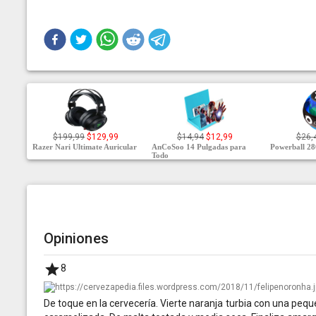
$199,99
$129,99
$14,94
$12,99
$26,
Razer Nari Ultimate Auricular
AnCoSoo 14 Pulgadas para
Powerball 28
Todo
Opiniones
8
De toque en la cervecería. Vierte naranja turbia con una peq