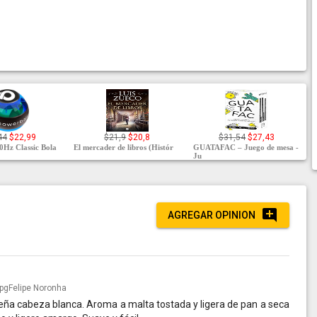
44
$22,99
$21,9
$20,8
$31,54
$27,43
0Hz Classic Bola
El mercader de libros (Histór
GUATAFAC – Juego de mesa -
Ju
AGREGAR OPINION
Felipe Noronha
ueña cabeza blanca. Aroma a malta tostada y ligera de pan a seca