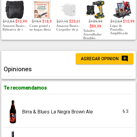
$12,64
$10,99
$19,9
$18,9
$27,15
$23,61
$109,99
$12,64
$10,99
Amazon Basics -
Come genial y
Amazon Basics -
Lupa de
$89,99
Riñonera de v
no hagas dieta
Cargador de p
Pantalla,
Taladro
Amplificado
Atornillador
Brushles
AGREGAR OPINION
Opiniones
Te recomendamos
6.3
Birra & Blues La Negra Brown Ale