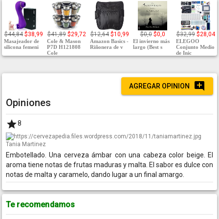
$44,84
$38,99
$41,89
$29,72
$12,64
$10,99
$0,0
$0,0
$32,99
$28,04
Masajeador de
Cole & Mason
Amazon Basics -
El invierno más
ELEGOO
silicona femeni
P7D H121808
Riñonera de v
largo (Best s
Conjunto Medio
Cole
de Inic
AGREGAR OPINION
Opiniones
8
Tania Martinez
Embotellado. Una cerveza ámbar con una cabeza color beige. El
aroma tiene notas de frutas maduras y malta. El sabor es dulce con
notas de malta y caramelo, dando lugar a un final amargo.
Te recomendamos