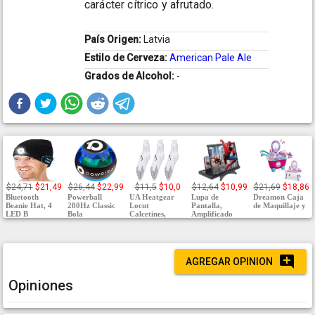
carácter cítrico y afrutado.
País Origen:
Latvia
Estilo de Cerveza:
American Pale Ale
Grados de Alcohol:
-
$24,71
$21,49
$26,44
$22,99
$11,5
$10,0
$12,64
$10,99
$21,69
$18,86
Bluetooth
Powerball
UA Heatgear
Lupa de
Dreamon Caja
Beanie Hat, 4
280Hz Classic
Locut
Pantalla,
de Maquillaje y
LED B
Bola
Calcetines,
Amplificado
AGREGAR OPINION
Opiniones