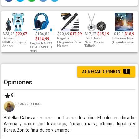
$23,08
$20,07
$136,84
$20,69
$17,99
$17,47
$15,19
$19,9
$18,9
Batman
Regalos
FaithHeart
Julia está bien
$118,99
6060779 Figura
Originales Para
Nano Micro-
(Grandes nove
Logitech G733
de acci
Hombr
Tallado
LIGHTSPEED
Auri
AGREGAR OPINION
Opiniones
8
Teresa Johnson
Botella. Cabeza enorme con buena duración. El color es dorado.
Aroma y sabor son levaduras, frutas, malta, cítricos, lúpulos y
flores. Bonito final dulce y amargo.