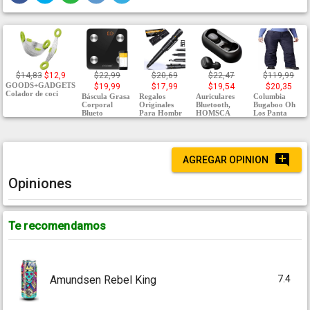
$14,83
$12,9
$22,99
$20,69
$22,47
$119,99
GOODS+GADGETS
$19,99
$17,99
$19,54
$20,35
Colador de coci
Báscula Grasa
Regalos
Auriculares
Columbia
Corporal
Originales
Bluetooth,
Bugaboo Oh
Blueto
Para Hombr
HOMSCA
Los Panta
AGREGAR OPINION
Opiniones
Te recomendamos
7.4
Amundsen Rebel King