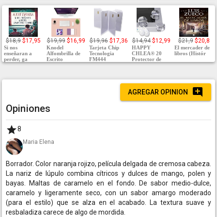
$18,9
$17,95
$19,99
$16,99
$19,96
$17,36
$14,94
$12,99
$21,9
$20,8
Si nos
Knodel
Tarjeta Chip
HAPPY
El mercader de
enseñaran a
Alfombrilla de
Tecnologia
CHLEA® 20
libros (Histór
perder, ga
Escrito
FM444
Protector de
AGREGAR OPINION
Opiniones
8
Maria Elena
Borrador. Color naranja rojizo, película delgada de cremosa cabeza.
La nariz de lúpulo combina cítricos y dulces de mango, polen y
bayas. Maltas de caramelo en el fondo. De sabor medio-dulce,
caramelo y ligeramente seco, con un sabor amargo moderado
(para el estilo) que se alza en el acabado. La textura suave y
resbaladiza carece de algo de mordida.