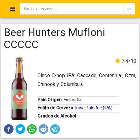
Buscar cerveza...
Beer Hunters Mufloni
CCCCC
7.4/10
Cinco C-hop IPA: Cascade, Centennial, Citra,
Chinook y Columbus.
País Origen:
Finlandia
Estilo de Cerveza:
India Pale Ale (IPA)
Grados de Alcohol:
-