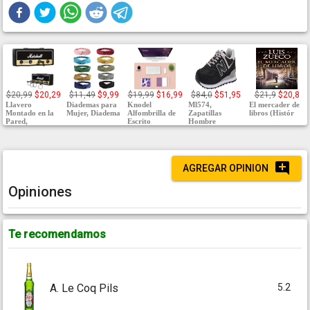
$20,99
$20,29
$11,49
$9,99
$19,99
$16,99
$84,0
$51,95
$21,9
$20,8
Llavero
Diademas para
Knodel
Ml574,
El mercader de
Montado en la
Mujer, Diadema
Alfombrilla de
Zapatillas
libros (Histór
Pared,
Escrito
Hombre
AGREGAR OPINION
Opiniones
Te recomendamos
5.2
A. Le Coq Pils