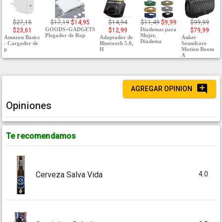
$27,15
$17,19
$14,95
$14,94
$11,49
$9,99
$99,99
GOODS+GADGETS
Diademas para
$23,61
$12,99
$79,99
Plegador de Rop
Mujer,
Amazon Basics
Adaptador de
Anker
Diadema
- Cargador de
Bluetooth 5.0,
Soundcore
p
H
Motion Boom
A
AGREGAR OPINION
Opiniones
Te recomendamos
4.0
Cerveza Salva Vida