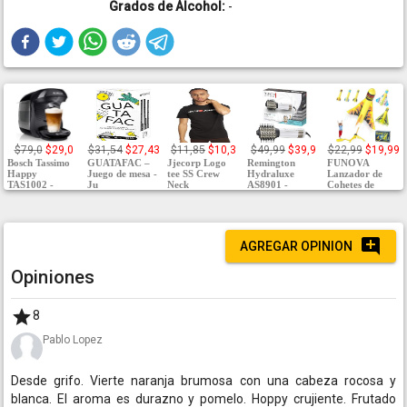
Grados de Alcohol:
-
$79,0
$29,0
$31,54
$27,43
$11,85
$10,3
$49,99
$39,9
$22,99
$19,99
Bosch Tassimo
GUATAFAC –
Jjecorp Logo
Remington
FUNOVA
Happy
Juego de mesa -
tee SS Crew
Hydraluxe
Lanzador de
TAS1002 -
Ju
Neck
AS8901 -
Cohetes de
AGREGAR OPINION
Opiniones
8
Pablo Lopez
Desde grifo. Vierte naranja brumosa con una cabeza rocosa y
blanca. El aroma es durazno y pomelo. Hoppy crujiente. Frutado