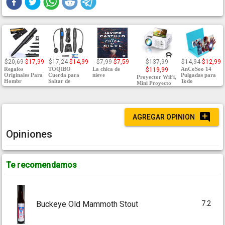
$20,69
$17,99
$17,24
$14,99
$7,99
$7,59
$137,99
$14,94
$12,99
Regalos
TOQIBO
La chica de
AnCoSoo 14
$119,99
Originales Para
Cuerda para
nieve
Pulgadas para
Proyector WiFi,
Hombr
Saltar de
Todo
Mini Proyecto
AGREGAR OPINION
Opiniones
Te recomendamos
7.2
Buckeye Old Mammoth Stout