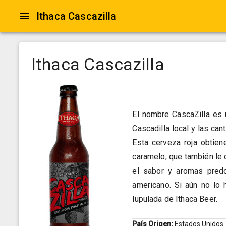
Ithaca Cascazilla
Ithaca Cascazilla
El nombre CascaZilla es 
Cascadilla local y las c
Esta cerveza roja obtien
caramelo, que también le 
el sabor y aromas predo
americano. Si aún no lo
lupulada de Ithaca Beer.
País Origen:
Estados Unidos