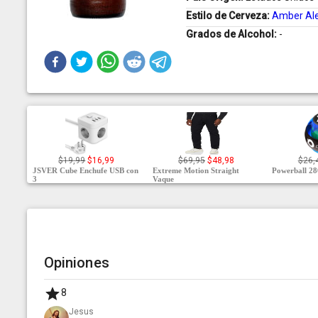
Estilo de Cerveza:
Amber Al
Grados de Alcohol:
-
$19,99
$16,99
$69,95
$48,98
$26,
JSVER Cube Enchufe USB con
Extreme Motion Straight
Powerball 28
3
Vaque
Opiniones
8
Jesus