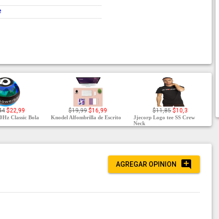
e
44
$22,99
$19,99
$16,99
$11,85
$10,3
0Hz Classic Bola
Knodel Alfombrilla de Escrito
Jjecorp Logo tee SS Crew
Neck
AGREGAR OPINION