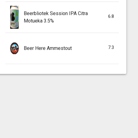
Beerbliotek Session IPA Citra
6.8
Motueka 3.5%
7.3
Beer Here Ammestout