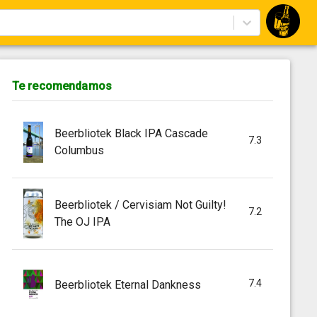
Te recomendamos
Beerbliotek Black IPA Cascade
7.3
Columbus
Beerbliotek / Cervisiam Not Guilty!
7.2
The OJ IPA
7.4
Beerbliotek Eternal Dankness